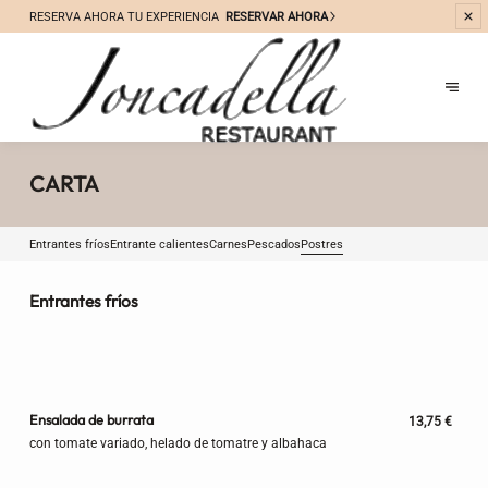
RESERVA
AHORA TU EXPERIENCIA
RESERVAR AHORA
CARTA
Entrantes fríos
Entrante calientes
Carnes
Pescados
Postres
Entrantes fríos
Ensalada de burrata
13,75 €
con tomate variado, helado de tomatre y albahaca